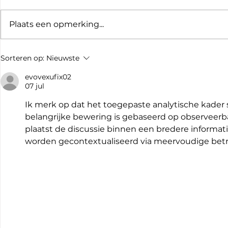
Plaats een opmerking...
Videoproductie
Videoprodu
Sorteren op:
Nieuwste
Eindhoven voor bedrijven
Bedrijfsfi
in Limbur
evovexufix02
07 jul
Ik merk op dat het toegepaste analytische kader s
belangrijke bewering is gebaseerd op observeerba
plaatst de discussie binnen een bredere informat
worden gecontextualiseerd via meervoudige be