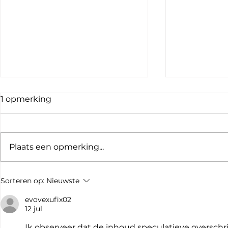
1 opmerking
Plaats een opmerking...
Corporate video laten
Videoprod
Sorteren op:
Nieuwste
maken
Eindhoven 
evovexufix02
12 jul
Ik observeer dat de inhoud speculatieve overschrij