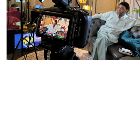
Contact
E:
mickvogels@home.nl